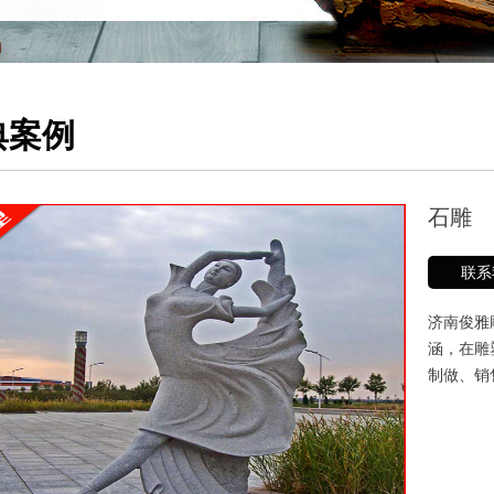
典案例
石雕
联系
济南俊雅
涵，在雕
制做、销