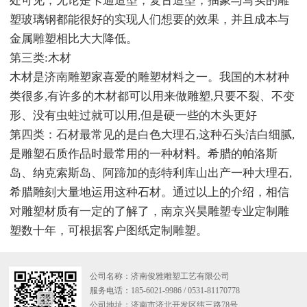
处可见，无论是卡通造型，复古造型，抽象与写实的雕
塑玻璃钢都能很好的实现人们想要的效果，并且成本与
金属雕塑相比大大降低。
第三类:木材
木材是济南雕塑家喜爱的雕塑材料之一。我国的木材种
类很多,有许多的木材都可以用来做雕塑,只要不裂、不变
形、没有虫蛀过就可以用,但是硬一些的木头更好
第四类：石材最常见的是白色大理石,这种石头洁白细腻,
是雕塑石质作品时最常用的一种材料。希腊的帕洛斯
岛、纳克索斯岛、阿蹄加的彭特利库山出产一种大理石,
希腊雕刻大量地运用这种石材。通过以上的介绍，相信
对雕塑材质有一定的了解了，南京兴昊雕塑专业定制雕
塑数十年，可根据客户图纸定制雕塑。
公司名称：济南俊雅雕塑工艺有限公司
服务电话：185-6021-9986 / 0531-81170778
公司地址：济南市济北开发区纬三路78号